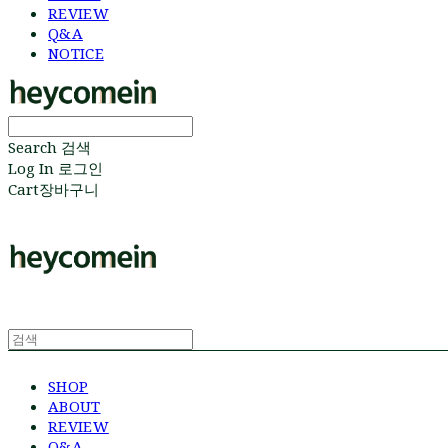
REVIEW
Q&A
NOTICE
Search
검색
Log In
로그인
Cart
장바구니
SHOP
ABOUT
REVIEW
Q&A