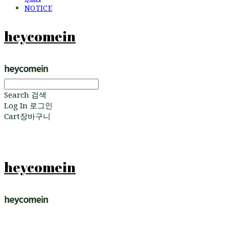
NOTICE
heycomein
Search
검색
Log In
로그인
Cart
장바구니
heycomein